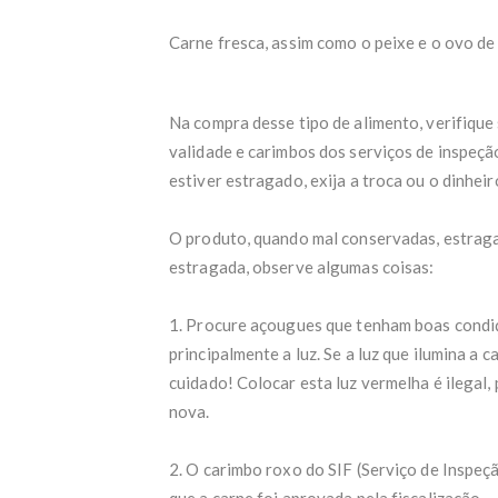
Carne fresca, assim como o peixe e o ovo de 
Na compra desse tipo de alimento, verifiqu
validade e carimbos dos serviços de inspeçã
estiver estragado, exija a troca ou o dinheir
O produto, quando mal conservadas, estraga
estragada, observe algumas coisas:
1. Procure açougues que tenham boas condiçõ
principalmente a luz. Se a luz que ilumina a c
cuidado! Colocar esta luz vermelha é ilegal,
nova.
2. O carimbo roxo do SIF (Serviço de Inspeç
que a carne foi aprovada pela fiscalização.