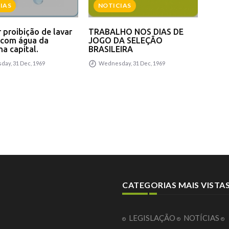
IAS
NOTICIAS
N
 proibição de lavar
TRABALHO NOS DIAS DE
TRA
 com água da
JOGO DA SELEÇÃO
JOG
a capital.
BRASILEIRA
BRA
ay, 31 Dec, 1969
Wednesday, 31 Dec, 1969
We
CATEGORIAS MAIS VISTA
LEGISLAÇÃO
NOTÍCIAS